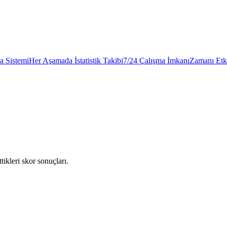
a Sistemi
Her Aşamada İstatistik Takibi
7/24 Çalışma İmkanı
Zamanı Etk
tikleri skor sonuçları.