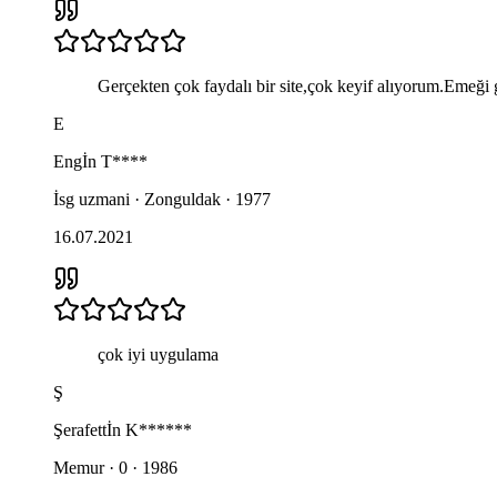
Gerçekten çok faydalı bir site,çok keyif alıyorum.Emeği
E
Engİn
T****
İsg uzmani · Zonguldak · 1977
16.07.2021
çok iyi uygulama
Ş
Şerafettİn
K******
Memur · 0 · 1986