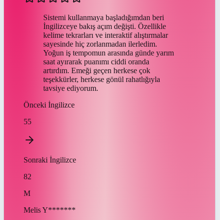
Sistemi kullanmaya başladığımdan beri
İngilizceye bakış açım değişti. Özellikle
kelime tekrarları ve interaktif alıştırmalar
sayesinde hiç zorlanmadan ilerledim.
Yoğun iş tempomun arasında günde yarım
saat ayırarak puanımı ciddi oranda
artırdım. Emeği geçen herkese çok
teşekkürler, herkese gönül rahatlığıyla
tavsiye ediyorum.
Önceki
İngilizce
55
Sonraki
İngilizce
82
M
Melis
Y*******