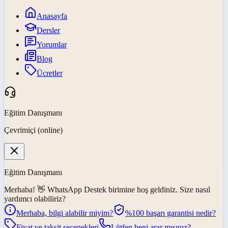
Anasayfa
Dersler
Yorumlar
Blog
Ücretler
Eğitim Danışmanı
Çevrimiçi (online)
Eğitim Danışmanı
Merhaba! 👋
WhatsApp Destek
birimine hoş geldiniz. Size nasıl
yardımcı olabiliriz?
Merhaba, bilgi alabilir miyim?
%100 başarı garantisi nedir?
Fiyat ve taksit seçenekleri
Lütfen beni arar mısınız?