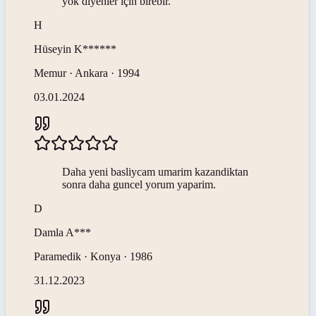
yok diyenler için birebir.
H
Hüseyin
K******
Memur · Ankara · 1994
03.01.2024
Daha yeni basliycam umarim kazandiktan
sonra daha guncel yorum yaparim.
D
Damla
A***
Paramedik · Konya · 1986
31.12.2023