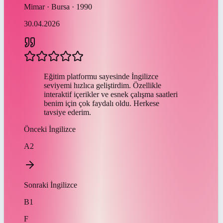
Mimar · Bursa · 1990
30.04.2026
Eğitim platformu sayesinde İngilizce
seviyemi hızlıca geliştirdim. Özellikle
interaktif içerikler ve esnek çalışma saatleri
benim için çok faydalı oldu. Herkese
tavsiye ederim.
Önceki
İngilizce
A2
Sonraki
İngilizce
B1
F