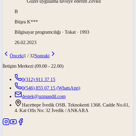
Güzel uygulama tavsiye ederim Zevkli
B
Büşra
K***
Bilgisayar programcılığı · Tokat · 1993
26.02.2023
Önceki
1
/
32
Sonraki
İletişim Merkezi (09.00 - 22.00)
0(312) 911 37 15
0(546) 855 07 15
(WhatsApp)
destek@uzmandil.com
Hacettepe İvedik OSB. Teknokenti 1368. Cadde No.61,
4. Kat Ofis No: 32 İvedik / ANKARA