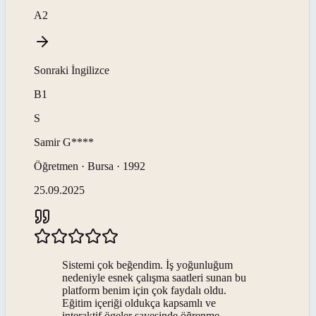
A2
Sonraki
İngilizce
B1
S
Samir
G****
Öğretmen · Bursa · 1992
25.09.2025
Sistemi çok beğendim. İş yoğunluğum
nedeniyle esnek çalışma saatleri sunan bu
platform benim için çok faydalı oldu.
Eğitim içeriği oldukça kapsamlı ve
interaktif ögeler sayesinde öğrenme