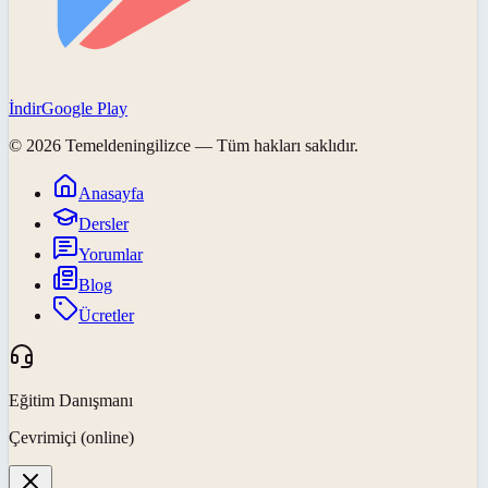
İndir
Google Play
©
2026
Temeldeningilizce
— Tüm hakları saklıdır.
Anasayfa
Dersler
Yorumlar
Blog
Ücretler
Eğitim Danışmanı
Çevrimiçi (online)