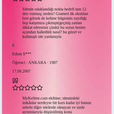
Sitenin odaklandığı nokta hedefi tam 12
den vurmuş; neden? Grameri ilk okuldan
beri görsek de kelime bilgisinin zayıflığı
hep karşımıza çıkmıştı(geçmiş zaman
dikkat ederseniz çünkü bu sorun benim
açımdan halledildi nasıl? bu güzel ve
kullanışlı site yardımıyla
E
Erkan
S***
Öğrenci · ANKARA · 1987
17.09.2007
MyKelime.com ekibine; sitenizdeki
imkânlar nerdeyse bir kurs kadar iyi bunun
sebebi diğer sitelerde olmayan ve sizde
ayrıntılarıyla düşünülmüş konu