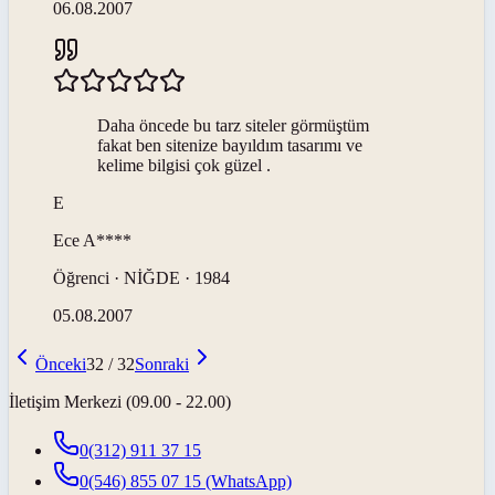
06.08.2007
Daha öncede bu tarz siteler görmüştüm
fakat ben sitenize bayıldım tasarımı ve
kelime bilgisi çok güzel .
E
Ece
A****
Öğrenci · NİĞDE · 1984
05.08.2007
Önceki
32
/
32
Sonraki
İletişim Merkezi (09.00 - 22.00)
0(312) 911 37 15
0(546) 855 07 15
(WhatsApp)